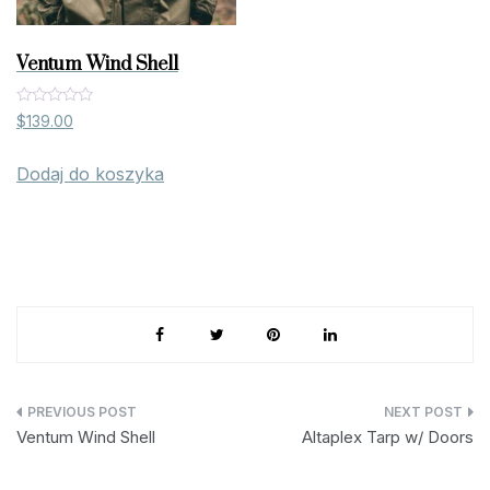
Ventum Wind Shell
O
$
139.00
c
e
n
Dodaj do koszyka
i
o
n
o
0
n
a
5
Nawigacja
Ventum Wind Shell
Altaplex Tarp w/ Doors
wpisu